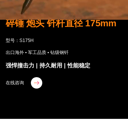
钩机 挖掘机 中型三角液压破
碎锤 炮头 钎杆直径 175mm
型号：S175H
出口海外 • 军工品质 • 钻级钢钎
强悍撞击力 | 持久耐用 | 性能稳定
在线咨询